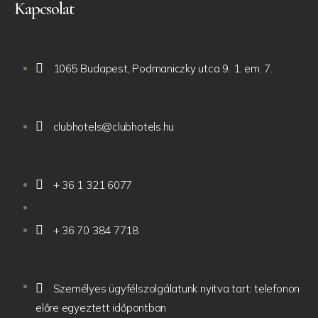
Kapcsolat
1065 Budapest, Podmaniczky utca 9. 1. em. 7.
clubhotels@clubhotels.hu
+ 36 1 321 6077
+ 36 70 384 7718
Személyes ügyfélszolgálatunk nyitva tart: telefonon
előre egyeztett időpontban